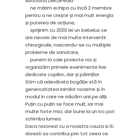
Asociatia DeltaPedia
ne mărim echipa cu încă 2 membre
pentru a ne crește și mai mult energia
și puterea de acțiune,
sprijinim cu 2000 lei un bebelus ce
are nevoie de mai multe interventii
chirurgicale, nascandu-se cu multiple
probleme de sanatate,
punem la cale proiecte noi și
organizăm primele evenimente live
dedicate copiilor, dar și părinților
Stim că adevărata bogăție stă în
generozitatea inimilor noastre și în
modul în care ne ridicăm unii pe alții.
Puțin cu puțin se face mult, iar mai
multe forte mici, dar bune la un loc pot
schimba lumea
Daca rezonezi cu a noastra cauza si iti
doresti sa contribui prin tot ceea ce