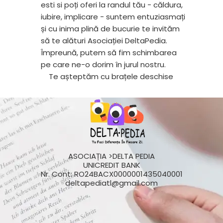
esti si poți oferi la randul tău - căldura,
iubire, implicare - suntem entuziasmați
și cu inima plină de bucurie te invităm
să te alături Asociației DeltaPedia.
Împreună, putem să fim schimbarea
pe care ne-o dorim în jurul nostru.
Te așteptăm cu brațele deschise
ASOCIAȚIA >DELTA PEDIA
UNICREDIT BANK
Nr. Cont: RO24BACX0000001435040001
deltapediatl@gmail.com