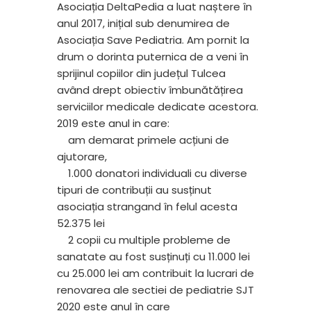
Asociația DeltaPedia a luat naștere în
anul 2017, inițial sub denumirea de
Asociația Save Pediatria. Am pornit la
drum o dorinta puternica de a veni în
sprijinul copiilor din județul Tulcea
având drept obiectiv îmbunătățirea
serviciilor medicale dedicate acestora.
2019 este anul in care:
am demarat primele acțiuni de
ajutorare,
1.000 donatori individuali cu diverse
tipuri de contribuții au susținut
asociația strangand în felul acesta
52.375 lei
2 copii cu multiple probleme de
sanatate au fost susținuți cu 11.000 lei
cu 25.000 lei am contribuit la lucrari de
renovarea ale sectiei de pediatrie SJT
2020 este anul în care