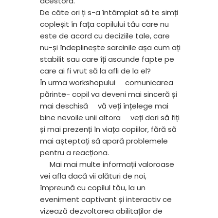
acestora.
De câte ori ți s-a întâmplat să te simți
copleșit în fața copilului tău care nu
este de acord cu deciziile tale, care
nu-și îndeplinește sarcinile așa cum ați
stabilit sau care îți ascunde fapte pe
care ai fi vrut să la afli de la el?
În urma workshopului
comunicarea
părinte- copil va deveni mai sinceră și
mai deschisă
vă veți înțelege mai
bine nevoile unii altora
veți dori să fiți
și mai prezenți în viața copiilor, fără să
mai așteptați să apară problemele
pentru a reacționa.
Mai mai multe informații valoroase
vei afla dacă vii alături de noi,
împreună cu copilul tău, la un
eveniment captivant și interactiv ce
vizează dezvoltarea abilitaților de