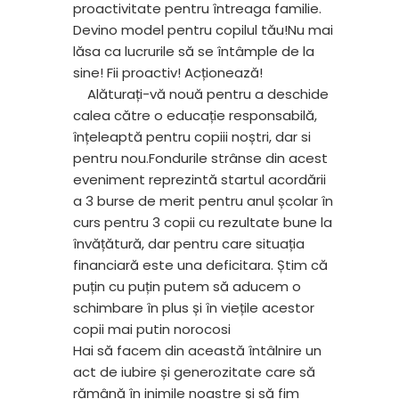
proactivitate pentru întreaga familie.
Devino model pentru copilul tău!Nu mai
lăsa ca lucrurile să se întâmple de la
sine! Fii proactiv! Acționează!
Alăturați-vă nouă pentru a deschide
calea către o educație responsabilă,
înțeleaptă pentru copiii noștri, dar si
pentru nou.Fondurile strânse din acest
eveniment reprezintă startul acordării
a 3 burse de merit pentru anul școlar în
curs pentru 3 copii cu rezultate bune la
învățătură, dar pentru care situația
financiară este una deficitara. Știm că
puțin cu puțin putem să aducem o
schimbare în plus și în viețile acestor
copii mai putin norocosi
Hai să facem din această întâlnire un
act de iubire și generozitate care să
rămână în inimile noastre și să fim