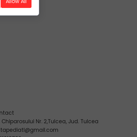
Allow All
ntact
. Chiparosului Nr. 2,Tulcea, Jud. Tulcea
ltapediatl@gmail.com