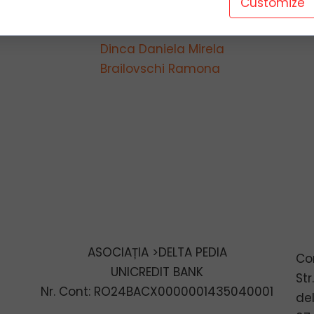
Customize
Irina Hali
Diana Dorosencu
Dinca Daniela Mirela
Brailovschi Ramona
ASOCIAȚIA >DELTA PEDIA
Co
UNICREDIT BANK
Str
Nr. Cont: RO24BACX0000001435040001
de