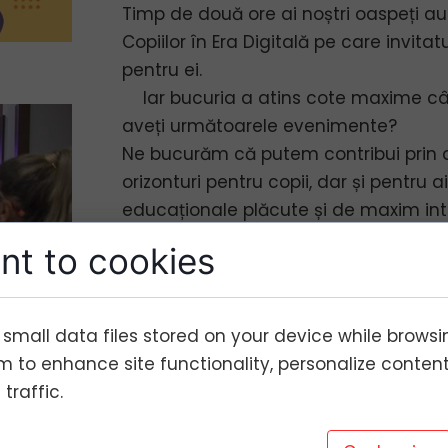
Timp de două ore ai noștri oaspeți a
Copiilor în Era Digitală pe care invit
pentru ei.
Iar bucuria a atins cote maxime câ
aveți următoarele evenimente?
Ne bucurăm că putem contribui prin a
orizonturi pentru copii, dar și pentru a
educaționale plăcute și de maxim int
Vreau pe această cale să mulțumes
nt to cookies
visului nostru încă de la început și ne 
Argentina Stamm
Gabriela Axentiev
 small data files stored on your device while browsi
Valentin Arhipencu
 to enhance site functionality, personalize conten
Hotel Insula Tulcea
traffic.
Dar și echipei DeltaPedia
Balaican Dragos