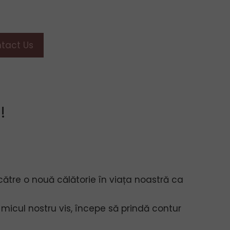
tact Us
!
ătre o nouă călătorie în viața noastră ca
cul nostru vis, începe să prindă contur