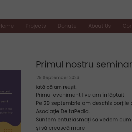
Home
Projects
Donate
About Us
Con
"DeltaPedia Scholarship" Program
Primul nostru seminar
29 September 2023
Iată că am reușit,
Primul eveniment live am înfăptuit
Pe 29 septembrie am deschis porțile c
Asociaţie DeltaPedia.
Suntem entuziasmați să vedem cum mi
și să crească mare