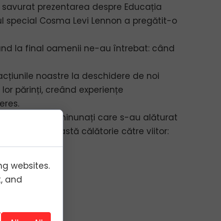
u savurat prezentarea despre Educația
atul special Cosma Levi Lennon a pregătit-o
nd la final oamenii ne-au întrebat: când
cțiunile noastre la deschidere de noi
i lor părinți, creând experiențe
eres.
c oamenilor minunați care s-au alăturat
sprijină în această călătorie către viitor:
ng websites.
t, and